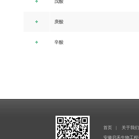
戊酸
庚酸
辛酸
首页
|
关于我们
安徽启禾生物工程